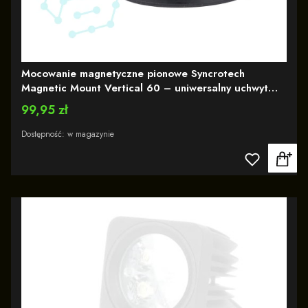
Mocowanie magnetyczne pionowe Syncrotech
Magnetic Mount Vertical 60 – uniwersalny uchwyt
montażowy bez wiercenia
Cena
99,95 zł
Dostępność:
w magazynie