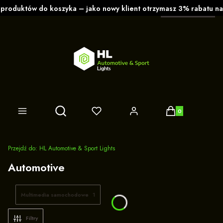
polski
zł
Produkty w koszy
Otwórz wyszukiwarkę
Przejdź do:
HL Automotive & Sport Lights
Automotive
Multimedia samochodowe
1
Filtry