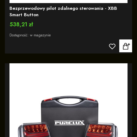
Bezprzewodowy pilot zdalnego sterowania - XBB
Smart Button
Cena
538,21 zł
Dostępność:
w magazynie