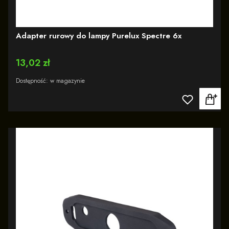
Adapter rurowy do lampy Purelux Spectre 6x
Cena
13,02 zł
Dostępność:
w magazynie