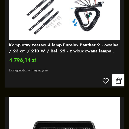
Kompletny zestaw 4 lamp Purelux Panther 9 - owalna
/ 23 cm / 210 W / Ref. 25 - z wbudowaną lampa
ostrzegawczą R65
Cena
4 796,14 zł
Dostępność:
w magazynie