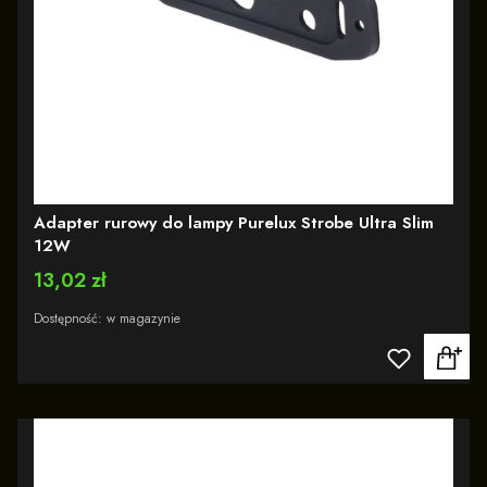
Adapter rurowy do lampy Purelux Strobe Ultra Slim
12W
Cena
13,02 zł
Dostępność:
w magazynie