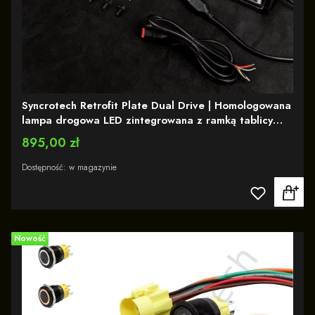
Syncrotech Retrofit Plate Dual Drive | Homologowana
lampa drogowa LED zintegrowana z ramką tablicy
rejestracyjnej | Białe i pomarańczowe światło
Cena
895,00 zł
pozycyjne - Ref. 2 x 25
Dostępność:
w magazynie
Nowość