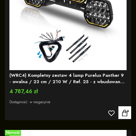
(WRC4) Kompletny zestaw 4 lamp Purelux Panther 9
- owalna / 23 cm / 210 W / Ref. 25 - z wbudowaną
lampa ostrzegawczą R65
Cena
4 787,46 zł
Dostępność:
w magazynie
Nowość