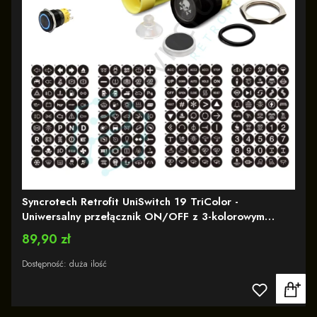
Syncrotech Retrofit UniSwitch 19 TriColor -
Uniwersalny przełącznik ON/OFF z 3-kolorowym
podświetleniem LED i wymiennymi symbolami funkcji |
Cena
89,90 zł
12-24V
Dostępność:
duża ilość