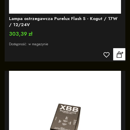
Lampa ostrzegawcza Purelux Flash S - Kogut / 17W
/ 12/24V
Cena
303,39 zł
Dostępność:
w magazynie