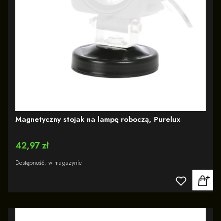
Magnetyczny stojak na lampę roboczą, Purelux
Cena
42,97 zł
Dostępność:
w magazynie