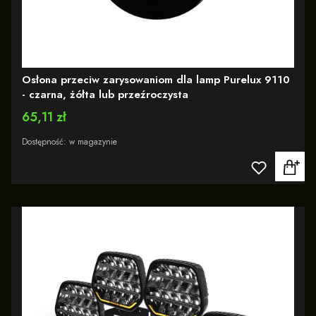
Osłona przeciw zarysowaniom dla lamp Purelux 9110
- czarna, żółta lub przeźroczysta
Cena
65,11 zł
Dostępność:
w magazynie