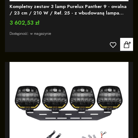
Kompletny zestaw 3 lamp Purelux Panther 9 - owalna
/ 23 cm / 210 W / Ref. 25 - z wbudowaną lampa
ostrzegawczą R65
Cena
3 602,53 zł
Dostępność:
w magazynie