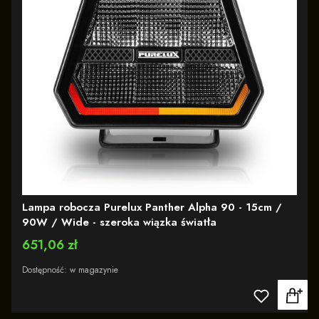
Lampa robocza Purelux Panther Alpha 90 - 15cm /
90W / Wide - szeroka wiązka światła
Cena
651,06 zł
Dostępność:
w magazynie