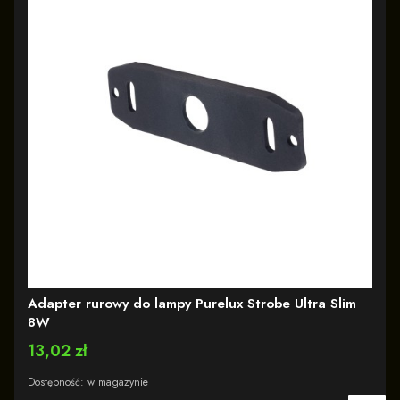
Adapter rurowy do lampy Purelux Strobe Ultra Slim
8W
Cena
13,02 zł
Dostępność:
w magazynie