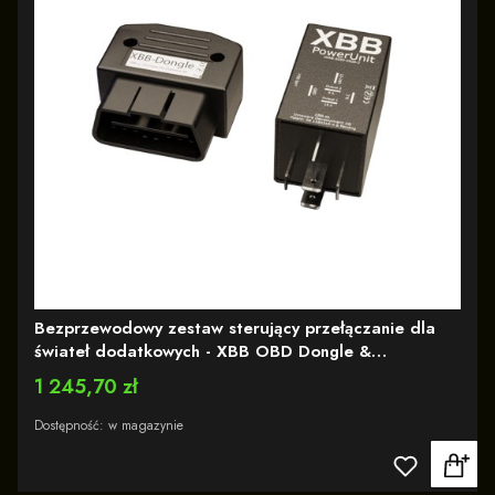
Bezprzewodowy zestaw sterujący przełączanie dla
świateł dodatkowych - XBB OBD Dongle &
PowerUnit, (czytnik i przekaźnik)
Cena
1 245,70 zł
Dostępność:
w magazynie