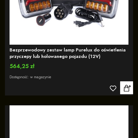
Bezprzewodowy zestaw lamp Purelux do oświetlenia
przyczepy lub holowanego pojazdu (12V)
Cena
564,25 zł
Dostępność:
w magazynie