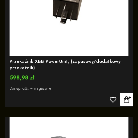
Przekaźnik XBB PowerUnit, (zapasowy/dodatkowy
przekażnik)
Cena
598,98 zł
Dostępność:
w magazynie