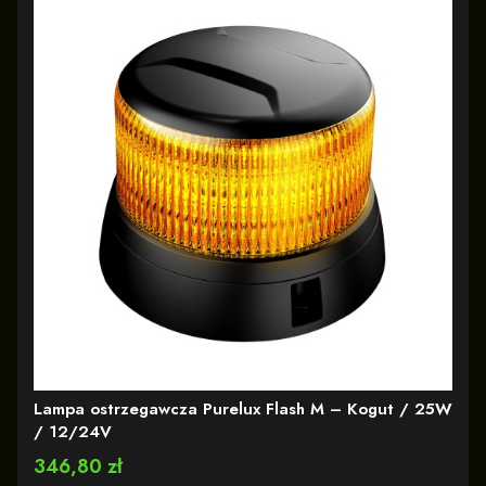
Lampa ostrzegawcza Purelux Flash M – Kogut / 25W
/ 12/24V
Cena
346,80 zł