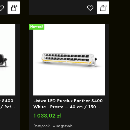
Nowość
r S400
Listwa LED Purelux Panther S400
/ Ref.
White - Prosta – 40 cm / 150 W
/ Ref. 20 / z wbudowaną lampą
Cena
1 033,02 zł
ostrzegawczą R65 - biała
obudowa
Dostępność:
w magazynie