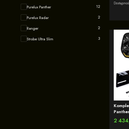
Dostępno
Kolekcja
12
Purelux Panther
2
Purelux Radar
2
Ranger
3
Strobe Ultra Slim
Komple
Panthe
W / Ref. 25 - z wb
Cena
2 434
ostrze