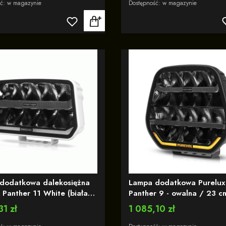
ść:
w magazynie
Dostępność:
w magazynie
dodatkowa dalekosiężna
Lampa dodatkowa Purelux
 Panther 11 White (biała
Panther 9 - owalna / 23 c
a) – prostokątna / 24 cm
W / Ref. 25 - z wbudowan
31 zł
Cena
1 085,10 zł
Ref. 20 - osłona w
ostrzegawczą R65
cie - wbudowane światło