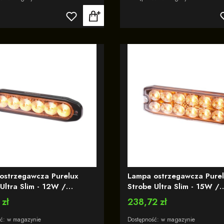
ostrzegawcza Purelux
Lampa ostrzegawcza Purel
Ultra Slim - 12W /
Strobe Ultra Slim - 15W /
 - 118mm
12/24V - 111mm
 zł
Cena
238,72 zł
ść:
w magazynie
Dostępność:
w magazynie