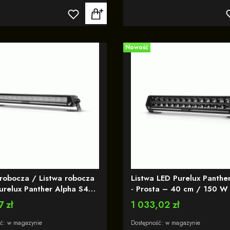
Nowość
robocza / Listwa robocza
Listwa LED Purelux Panthe
Purelux Panther Alpha S430
- Prosta – 40 cm / 150 W 
ta / 43 cm / 140W /
20 / z wbudowaną lampą
 zł
Cena
1 033,02 zł
 wiązka światła (Wide) - z
ostrzegawczą R65
anym światłem
ść:
w magazynie
Dostępność:
w magazynie