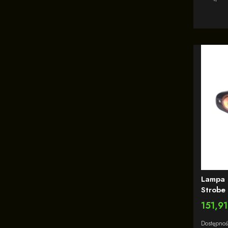
Lampa 
Strobe 
12/24V
Cena
151,91
Dostępno