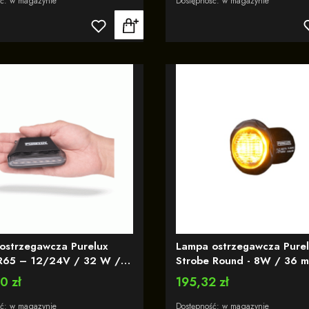
ść:
w magazynie
Dostępność:
w magazynie
gawcze R65
ostrzegawcza Purelux
Lampa ostrzegawcza Purel
R65 – 12/24V / 32 W /
Strobe Round - 8W / 36 
12V/24V (okrągła)
0 zł
Cena
195,32 zł
ść:
w magazynie
Dostępność:
w magazynie