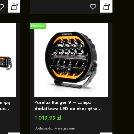
Nowość
lampą
Purelux Ranger 9 – Lampa
lux
dodatkowa LED dalekosiężna
cm /
okrągła 23 cm / 160 W / Ref. 25
Cena
1 019,99 zł
- z wbudowanym światłem
ostrzegawczym R65
Dostępność:
w magazynie