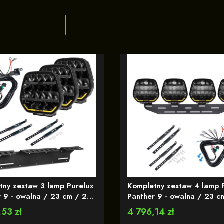
produktów
:
tny zestaw 3 lamp Purelux
Kompletny zestaw 4 lamp 
r 9 - owalna / 23 cm / 210
Panther 9 - owalna / 23 c
udowaną lampa
W / Ref. 25 - z wbudowaną lampa
53 zł
Cena
4 796,14 zł
gawczą R65
ostrzegawczą R65