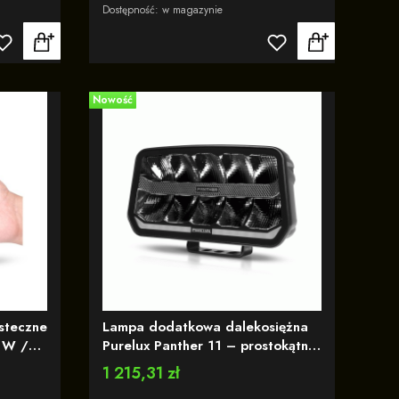
R65
Dostępność:
w magazynie
Nowość
steczne
Lampa dodatkowa dalekosiężna
 W /
Purelux Panther 11 – prostokątna
cenia
/ 24 cm / 170 W / Ref. 20 -
Cena
1 215,31 zł
osłona w komplecie - wbudowane