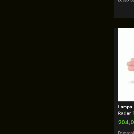
Dostępno
ostrze
Lampa 
Radar 
86 mm
Cena
204,0
Dostępno