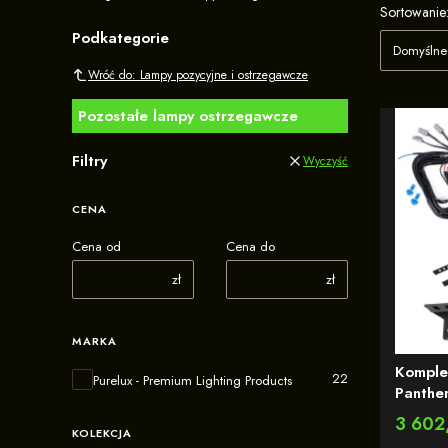
Lista 
Sortowanie
Podkategorie
Domyślne
Wróć do: Lampy pozycyjne i ostrzegawcze
Pozostałe lampy ostrzegawcze
Filtry
Wyczyść
CENA
Cena od
Cena do
zł
zł
MARKA
Komple
Marka
22
Purelux - Premium Lighting Products
Panthe
W / Ref. 25 - z wb
Cena
3 602,
ostrze
KOLEKCJA