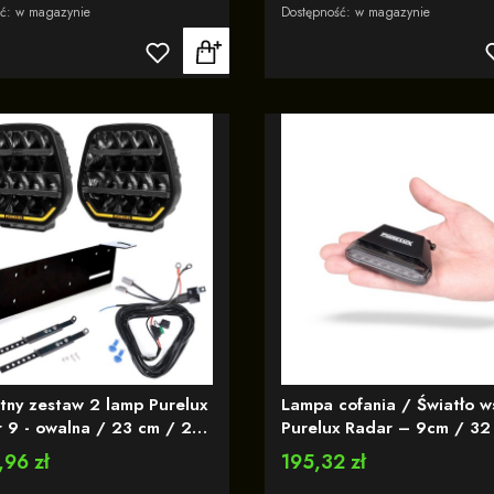
ść:
w magazynie
Dostępność:
w magazynie
tny zestaw 2 lamp Purelux
Lampa cofania / Światło w
r 9 - owalna / 23 cm / 210
Purelux Radar – 9cm / 32
udowaną lampa
12-24V / Szeroki kąt świe
,96 zł
Cena
195,32 zł
gawczą R65