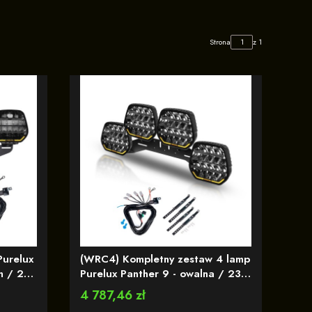
Strona
z 1
Purelux
(WRC4) Kompletny zestaw 4 lamp
m / 210
Purelux Panther 9 - owalna / 23
cm / 210 W / Ref. 25 - z
Cena
4 787,46 zł
wbudowaną lampa ostrzegawczą