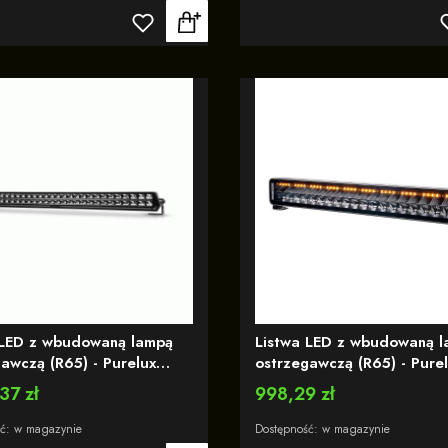
gawczym R65
 LED z wbudowaną lampą
Listwa LED z wbudowaną 
czą (R65) - Purelux
ostrzegawczą (R65) - Pure
 Flash S800 - Prosta / 78
Flash S560 - Prosta / 56 
37 zł
Cena
998,29 zł
24W / Ref. 50
200W / Ref. 40
ść:
w magazynie
Dostępność:
w magazynie