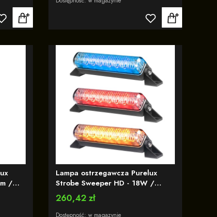
Dostępność:
w magazynie
ux
Lampa ostrzegawcza Purelux
mm /
Strobe Sweeper HD - 18W /
12/24V - Pomarańczowa,
Cena
260,42 zł
Czerwona lub Niebieska
Dostępność:
w magazynie