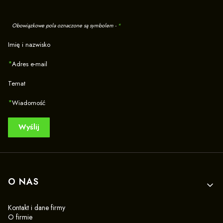
Obowiązkowe pola oznaczone są symbolem -
*
Imię i nazwisko
*
Adres e-mail
Temat
*
Wiadomość
Wyślij
Linki w stopce
O NAS
Kontakt i dane firmy
O firmie