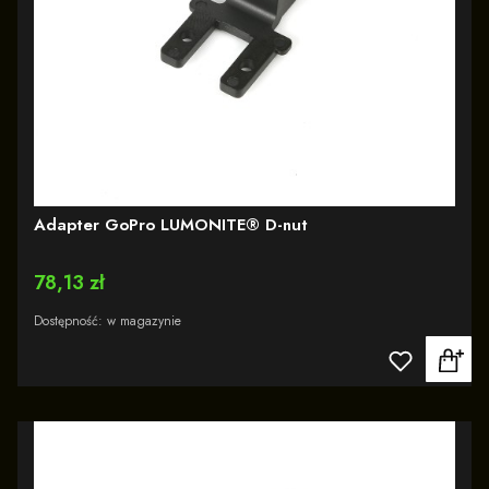
Adapter GoPro LUMONITE® D-nut
Cena
78,13 zł
Dostępność:
w magazynie