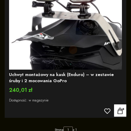
Uchwyt montażowy na kask (Enduro) – w zestawie
śruby i 2 mocowania GoPro
Cena
240,01 zł
Dostępność:
w magazynie
Strona
z 1