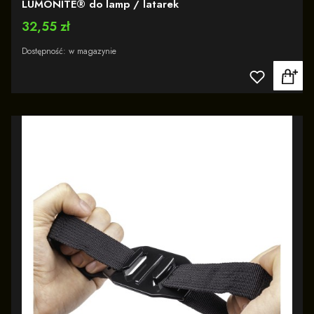
LUMONITE® do lamp / latarek
Cena
32,55 zł
Dostępność:
w magazynie