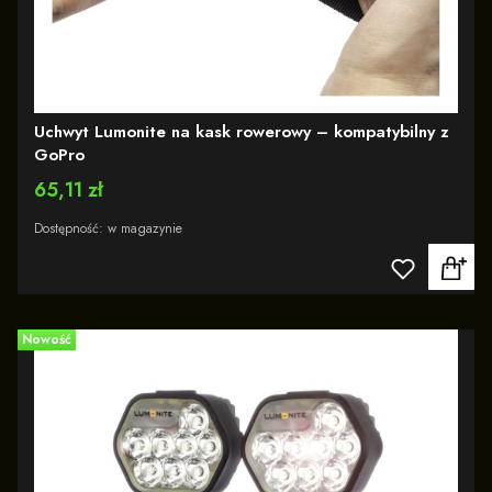
Uchwyt Lumonite na kask rowerowy – kompatybilny z
GoPro
Cena
65,11 zł
Dostępność:
w magazynie
Nowość