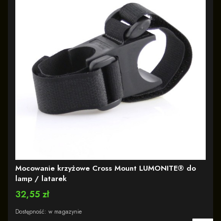
Mocowanie krzyżowe Cross Mount LUMONITE® do
lamp / latarek
Cena
32,55 zł
Dostępność:
w magazynie