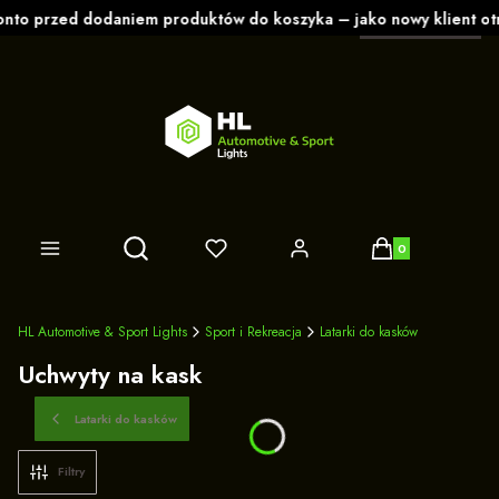
polski
zł
Produkty w koszy
Otwórz wyszukiwarkę
HL Automotive & Sport Lights
Sport i Rekreacja
Latarki do kasków
Uchwyty na kask
Latarki do kasków
Filtry