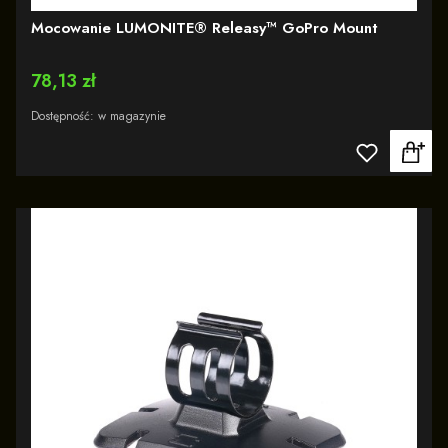
Mocowanie LUMONITE® Releasy™ GoPro Mount
Cena
78,13 zł
Dostępność:
w magazynie