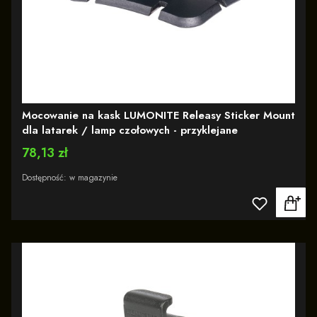
Mocowanie na kask LUMONITE Releasy Sticker Mount
dla latarek / lamp czołowych - przyklejane
Cena
78,13 zł
Dostępność:
w magazynie