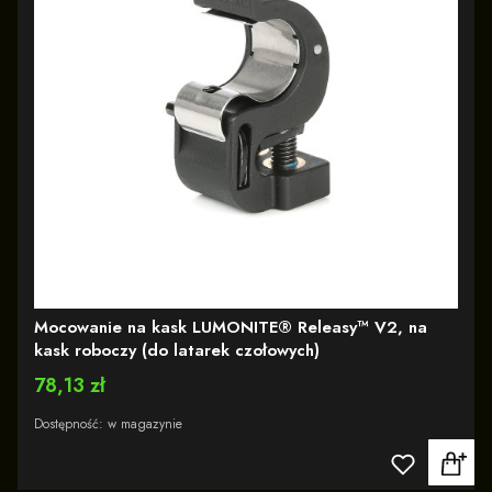
Mocowanie na kask LUMONITE® Releasy™ V2, na
kask roboczy (do latarek czołowych)
Cena
78,13 zł
Dostępność:
w magazynie