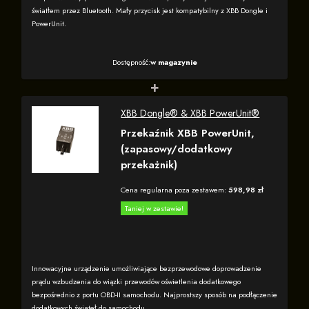
światłem przez Bluetooth. Mały przycisk jest kompatybilny z XBB Dongle i
PowerUnit.
Dostępność:
w magazynie
+
XBB Dongle® & XBB PowerUnit®
Przekaźnik XBB PowerUnit,
(zapasowy/dodatkowy
przekażnik)
Cena regularna poza zestawem:
598,98 zł
Taniej w zestawie!
Innowacyjne urządzenie umożliwiające bezprzewodowe doprowadzenie
prądu wzbudzenia do wiązki przewodów oświetlenia dodatkowego
bezpośrednio z portu OBD-II samochodu. Najprostszy sposób na podłączenie
dodatkowych świateł do samochodu.