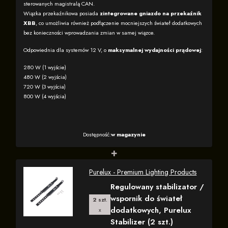
sterowanych magistralą CAN.
Wiązka przekaźnikowa posiada
zintegrowane gniazdo na przekaźnik
XBB
, co umożliwia również podłączenie mocniejszych świateł dodatkowych
bez konieczności wprowadzania zmian w samej wiązce.
Odpowiednia dla systemów 12 V, o
maksymalnej wydajności prądowej
:
280 W (1 wyjście)
480 W (2 wyjścia)
720 W (3 wyjścia)
800 W (4 wyjścia)
Dostępność:
w magazynie
+
Purelux - Premium Lighting Products
Regulowany stabilizator /
wspornik do świateł
2 szt.
dodatkowych, Purelux
x
Stabilizer (2 szt.)