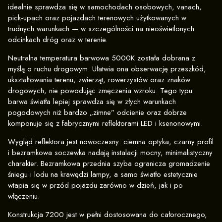
idealnie sprawdza się w samochodach osobowych, vanach,
pick-upach oraz pojazdach terenowych użytkowanych w
trudnych warunkach — w szczególności na nieoświetlonych
odcinkach dróg oraz w terenie.
Neutralna temperatura barwowa 5000K została dobrana z
myślą o ruchu drogowym. Ułatwia ona obserwację przeszkód,
ukształtowania terenu, zwierząt, rowerzystów oraz znaków
drogowych, nie powodując zmęczenia wzroku. Tego typu
barwa światła lepiej sprawdza się w złych warunkach
pogodowych niż bardzo „zimne” odcienie oraz dobrze
komponuje się z fabrycznymi reflektorami LED i ksenonowymi.
Wygląd reflektora jest nowoczesny: ciemna optyka, czarny profil
i bezramkowa soczewka nadają instalacji mocny, minimalistyczny
charakter. Bezramkowa przednia szyba ogranicza gromadzenie
śniegu i lodu na krawędzi lampy, a samo światło estetycznie
wtapia się w przód pojazdu zarówno w dzień, jak i po
włączeniu.
Konstrukcja 7200 jest w pełni dostosowana do całorocznego,