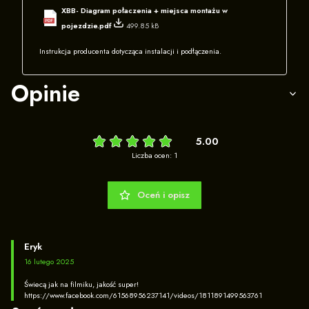
XBB- Diagram połaczenia + miejsca montażu w
pojezdzie.pdf
499.85 kB
Instrukcja producenta dotycząca instalacji i podłączenia.
Opinie
5.00
Liczba ocen: 1
Oceń i opisz
Eryk
16 lutego 2025
Świecą jak na filmiku, jakość super!
https://www.facebook.com/61568956237141/videos/1811891499563761