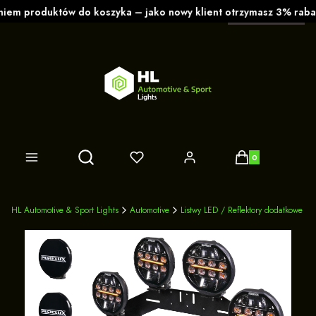
polski
zł
Produkty w koszy
Otwórz wyszukiwarkę
HL Automotive & Sport Lights
Automotive
Listwy LED / Reflektory dodatkowe