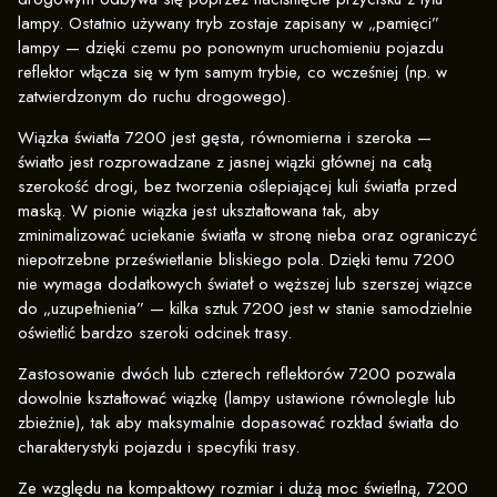
lampy. Ostatnio używany tryb zostaje zapisany w „pamięci”
lampy — dzięki czemu po ponownym uruchomieniu pojazdu
reflektor włącza się w tym samym trybie, co wcześniej (np. w
zatwierdzonym do ruchu drogowego).
Wiązka światła 7200 jest gęsta, równomierna i szeroka —
światło jest rozprowadzane z jasnej wiązki głównej na całą
szerokość drogi, bez tworzenia oślepiającej kuli światła przed
maską. W pionie wiązka jest ukształtowana tak, aby
zminimalizować uciekanie światła w stronę nieba oraz ograniczyć
niepotrzebne prześwietlanie bliskiego pola. Dzięki temu 7200
nie wymaga dodatkowych świateł o węższej lub szerszej wiązce
do „uzupełnienia” — kilka sztuk 7200 jest w stanie samodzielnie
oświetlić bardzo szeroki odcinek trasy.
Zastosowanie dwóch lub czterech reflektorów 7200 pozwala
dowolnie kształtować wiązkę (lampy ustawione równolegle lub
zbieżnie), tak aby maksymalnie dopasować rozkład światła do
charakterystyki pojazdu i specyfiki trasy.
Ze względu na kompaktowy rozmiar i dużą moc świetlną, 7200