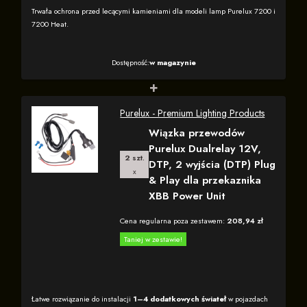
Trwała ochrona przed lecącymi kamieniami dla modeli lamp Purelux 7200 i
7200 Heat.
Dostępność:
w magazynie
+
Purelux - Premium Lighting Products
Wiązka przewodów
Purelux Dualrelay 12V,
2 szt.
DTP, 2 wyjścia (DTP) Plug
x
& Play dla przekaznika
XBB Power Unit
Cena regularna poza zestawem:
208,94 zł
Taniej w zestawie!
Łatwe rozwiązanie do instalacji
1–4 dodatkowych świateł
w pojazdach