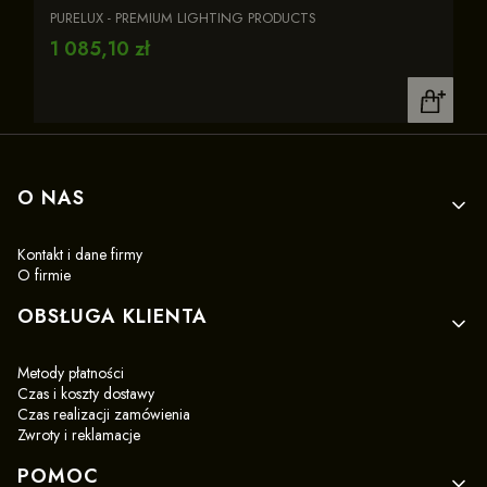
ostrzegawczą R65
PURELUX - PREMIUM LIGHTING PRODUCTS
Cena
1 085,10 zł
Linki w stopce
O NAS
Kontakt i dane firmy
O firmie
OBSŁUGA KLIENTA
Metody płatności
Czas i koszty dostawy
Czas realizacji zamówienia
Zwroty i reklamacje
POMOC