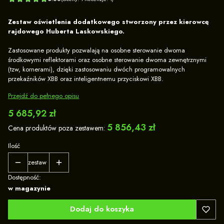
Zestaw oświetlenia dodatkowego stworzony przez kierowcę
rajdowego Huberta Laskowskiego.
Zastosowane produkty pozwalają na osobne sterowanie dwoma
środkowymi reflektorami oraz osobne sterowanie dwoma zewnętrznymi
(tzw, kornerami), dzięki zastosowaniu dwóch programowalnych
przekaźników XBB oraz inteligentnemu przyciskowi XBB.
Przejdź do pełnego opisu
Cena
5 685,92 zł
5 856,43 zł
Cena produktów poza zestawem:
Ilość
zestaw
Dostępność:
w magazynie
Dodaj do koszyka