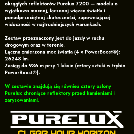
okrągłych reflektorów
Purelux 7200
— modelu o
wyjątkowo mocnej, łączonej wiązce światła i
ponadprzeciętnej skuteczności, zapewniającej
widoczność w najtrudniejszych warunkach.
Zestaw przeznaczony jest do jazdy w ruchu
drogowym oraz w terenie.
Łączna zmierzona moc światła (4 × PowerBoost®):
26248 lm
.
Zasięg do
936 m przy 1 luksie
(cztery sztuki w trybie
PowerBoost®).
W zestawie znajdują się również cztery osłony
Purelux chroniące reflektory przed kamieniami i
zarysowaniami.