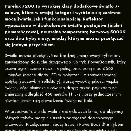
Purelux 7200 to wysokiej klasy dodatkowe światło 7-
calowe, które w swojej kategorii wyróżnia się zarówno
mocą światła, jak i funkcjonalnością. Reflektor
wyposażono w dwukolorowe światło postojowe (białe i
pomarańczowe), neutralną temperaturę barwową 5000K
oraz dwa tryby mocy, między którymi można przełączać
się jednym przyciskiem.
Światło można przełączyć na bardziej umiarkowany tryb mocy
zatwierdzony do ruchu drogowego lub tryb PowerBoost®, który
usuwa ograniczenia i uwalnia pełną, zmierzoną moc 6562
lumenów. Mocne diody LED w połączeniu z zaawansowaną
optyką (soczewki + reflektory) tworzą wysokiej jakości wiązkę
światła, która skutecznie oświetla drogę przed pojazdem na
zmierzoną odległość 468 metrów (1 luks), przy jednoczesnym
równomiernym rozprowadzeniu światła na boki.
W przeciwieństwie do wielu standardowych lamp, do aktywacji
różnych trybów mocy nie trzeba podłączać dodatkowego
przewodu. Przełączanie między trybem PowerBoost® a trybem
drogowym odbywa się poprzez naciśnięcie przycisku z tyłu