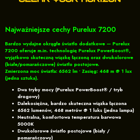
Najważniejsze cechy Purelux 7200
Bardzo wydajne okrągłe światło dodatkowe — Purelux
7200 oferuje m.in. technologię Purelux PowerBoost®,
wyjątkowo skuteczną wiązkę łączoną oraz dwukolorowe
(białe/pomarańczowe) światło postojowe.
Zmierzona moc światła: 6562 lm • Zasięg: 468 m @ 1 lux
(jedna sztuka).
Dwa tryby mocy (Purelux PowerBoost® / tryb
drogowy)
Dalekosiężna, bardzo skuteczna wiązka łączona
6562 lumenów, 468 metrów @ 1 luks (jedna lampa)
Neutralna, komfortowa temperatura barwowa
5000K
Dwukolorowe światło postojowe (biały /
pomarańczowy)