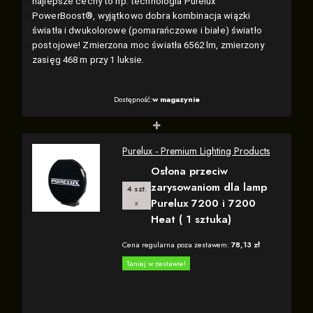
najlepsze cechy to np. technologia Purelux
PowerBoost®, wyjątkowo dobra kombinacja wiązki
światła i dwukolorowe (pomarańczowe i białe) światło
postojowe! Zmierzona moc światła 6562 lm, zmierzony
zasięg 468 m przy 1 luksie.
Dostępność:
w magazynie
+
Purelux - Premium Lighting Products
Osłona przeciw
zarysowaniom dla lamp
4 szt.
Purelux 7200 i 7200
x
Heat ( 1 sztuka)
Cena regularna poza zestawem:
78,13 zł
Taniej w zestawie!