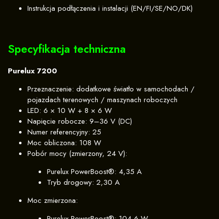
Instrukcja podłączenia i instalacji (EN/FI/SE/NO/DK)
Specyfikacja techniczna
Purelux 7200
Przeznaczenie: dodatkowe światło w samochodach /
pojazdach terenowych / maszynach roboczych
LED: 6 × 10 W + 8 × 6 W
Napięcie robocze: 9–36 V (DC)
Numer referencyjny: 25
Moc obliczona: 108 W
Pobór mocy (zmierzony, 24 V):
Purelux PowerBoost®: 4,35 A
Tryb drogowy: 2,30 A
Moc zmierzona:
Purelux PowerBoost®: 104,6 W