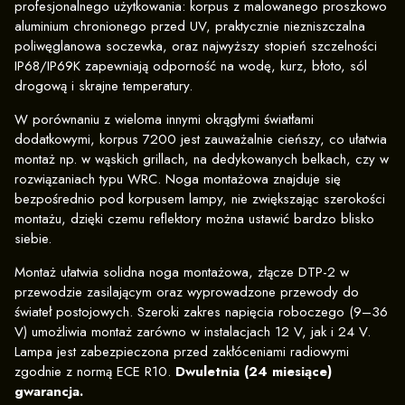
profesjonalnego użytkowania: korpus z malowanego proszkowo
aluminium chronionego przed UV, praktycznie niezniszczalna
poliwęglanowa soczewka, oraz najwyższy stopień szczelności
IP68/IP69K zapewniają odporność na wodę, kurz, błoto, sól
drogową i skrajne temperatury.
W porównaniu z wieloma innymi okrągłymi światłami
dodatkowymi, korpus 7200 jest zauważalnie cieńszy, co ułatwia
montaż np. w wąskich grillach, na dedykowanych belkach, czy w
rozwiązaniach typu WRC. Noga montażowa znajduje się
bezpośrednio pod korpusem lampy, nie zwiększając szerokości
montażu, dzięki czemu reflektory można ustawić bardzo blisko
siebie.
Montaż ułatwia solidna noga montażowa, złącze DTP-2 w
przewodzie zasilającym oraz wyprowadzone przewody do
świateł postojowych. Szeroki zakres napięcia roboczego (9–36
V) umożliwia montaż zarówno w instalacjach 12 V, jak i 24 V.
Lampa jest zabezpieczona przed zakłóceniami radiowymi
zgodnie z normą ECE R10.
Dwuletnia (24 miesiące)
gwarancja.