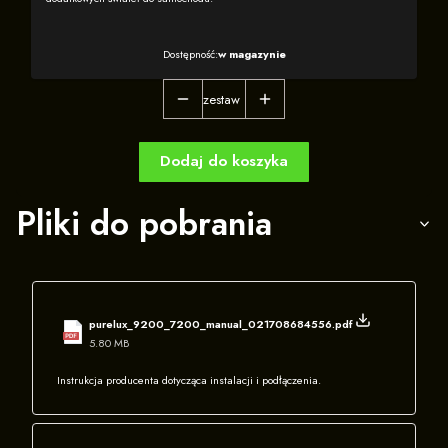
Dostępność:
w magazynie
zestaw
Dodaj do koszyka
Pliki do pobrania
purelux_9200_7200_manual_021708684556.pdf
5.80 MB
Instrukcja producenta dotycząca instalacji i podłączenia.